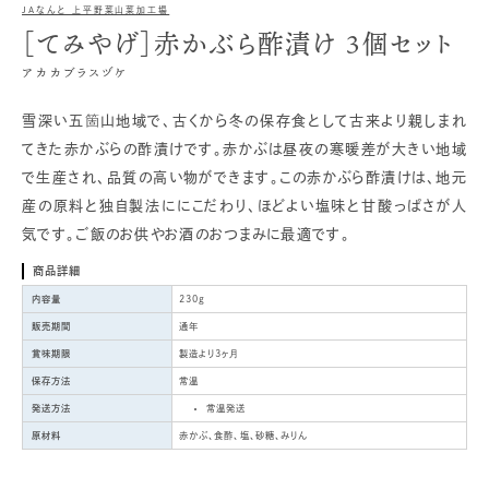
JAなんと 上平野菜山菜加工場
［てみやげ］赤かぶら酢漬け 3個セット
アカカブラスヅケ
雪深い五箇山地域で、古くから冬の保存食として古来より親しまれ
てきた赤かぶらの酢漬けです。赤かぶは昼夜の寒暖差が大きい地域
で生産され、品質の高い物ができます。この赤かぶら酢漬けは、地元
産の原料と独自製法ににこだわり、ほどよい塩味と甘酸っぱさが人
気です。ご飯のお供やお酒のおつまみに最適です。
商品詳細
内容量
230g
販売期間
通年
賞味期限
製造より3ヶ月
保存方法
常温
発送方法
常温発送
原材料
赤かぶ、食酢、塩、砂糖、みりん