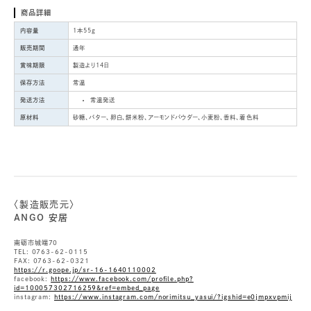
商品詳細
内容量
1本55g
販売期間
通年
賞味期限
製造より14日
保存方法
常温
発送方法
常温発送
原材料
砂糖、バター、卵白、餅米粉、アーモンドパウダー、小麦粉、香料、着色料
〈製造販売元〉
ANGO 安居
南砺市城端70
TEL: 0763-62-0115
FAX: 0763-62-0321
https://r.goope.jp/sr-16-1640110002
facebook:
https://www.facebook.com/profile.php?
id=100057302716259&ref=embed_page
instagram:
https://www.instagram.com/norimitsu_yasui/?igshid=e0jmpxvpmij