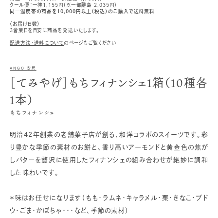
クール便：一律1,155円（※一部離島 2,035円）
同一温度帯の商品を10,000円以上（税込）のご購入で送料無料
〈お届け日数〉
3営業日を目安に商品を発送いたします。
配送方法・送料について
のページもご覧ください
ANGO 安居
［てみやげ］もちフィナンシェ1箱（10種各
1本）
もちフィナンシェ
明治42年創業の老舗菓子店が創る、和洋コラボのスイーツです。彩
り豊かな季節の素材のお餅と、香り高いアーモンドと黄金色の焦が
しバターを贅沢に使用したフィナンシェの組み合わせが絶妙に調和
した味わいです。
＊味はお任せになります（もも・ラムネ・キャラメル・栗・きなこ・ブド
ウ・ごま・かぼちゃ・・・など、季節の素材）