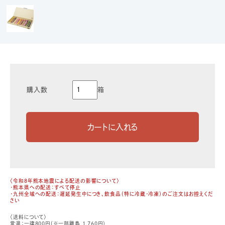
購入数
箱
〈令和8年熊本地震による配送の影響について〉
・熊本県への配送：すべて停止
・九州全域への配送：遅延発生中につき、飲食品（特に冷蔵・冷凍）のご注文はお控えくだ
さい
〈送料について〉
常温：一律800円（※一部離島 1,760円）