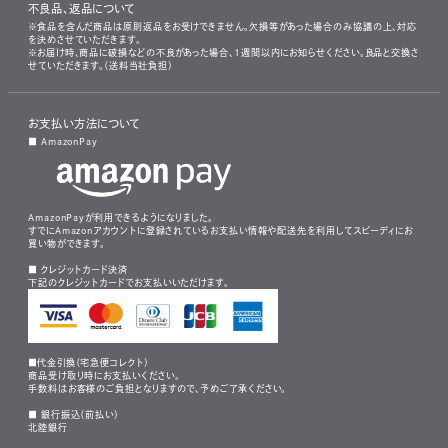
不良品、返品について
※食品を含んだ商品は原則返品をお受けできません。欠損等があった場合のみ協議の上、対応
を決めさせていただきます。
※お届け時、商品に破損などの不良があった場合、1週間以内にお知らせください。良品と交換さ
せていただきます。（送料当社負担）
お支払い方法について
■ AmazonPay
AmazonPayが利用できるようになりました。
すでにAmazonアカウントに登録されているお支払い情報や配送先を利用してスピーディにお
買い物ができます。
■ クレジットカード決済
下記のクレジットカードでお支払いいただけます。
■代金引換（宅急便コレクト）
商品受け取り時にお支払いください。
手数料はお客様のご負担となりますので、予めご了承ください。
■ 銀行振込（前払い）
北陸銀行