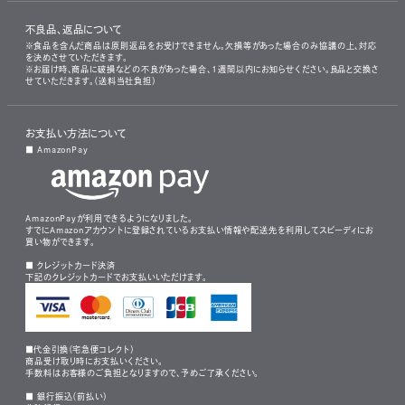
不良品、返品について
※食品を含んだ商品は原則返品をお受けできません。欠損等があった場合のみ協議の上、対応
を決めさせていただきます。
※お届け時、商品に破損などの不良があった場合、1週間以内にお知らせください。良品と交換さ
せていただきます。（送料当社負担）
お支払い方法について
■ AmazonPay
AmazonPayが利用できるようになりました。
すでにAmazonアカウントに登録されているお支払い情報や配送先を利用してスピーディにお
買い物ができます。
■ クレジットカード決済
下記のクレジットカードでお支払いいただけます。
■代金引換（宅急便コレクト）
商品受け取り時にお支払いください。
手数料はお客様のご負担となりますので、予めご了承ください。
■ 銀行振込（前払い）