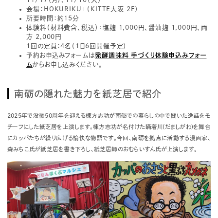
会場：HOKURIKU+（KITTE大阪 2F）
所要時間：約15分
体験料（材料費含、税込）：塩麹 1,000円、醤油麹 1,000円、両
方 2,000円
1回の定員：4名（1日6回開催予定）
予約お申込みフォームは
発酵調味料 手づくり体験申込みフォー
ム
からお申し込みください。
南砺の隠れた魅力を紙芝居で紹介
2025年で没後50周年を迎える棟方志功が南砺での暮らしの中で聞いた逸話をモ
チーフにした紙芝居を上演します。棟方志功が名付けた瞞着川(だましがわ)を舞台
にカッパたちが繰り広げる愉快な物語です。今回、南砺を拠点に活動する漫画家、
森みちこ氏が紙芝居を書き下ろし、紙芝居師のおむらいすん氏が上演します。