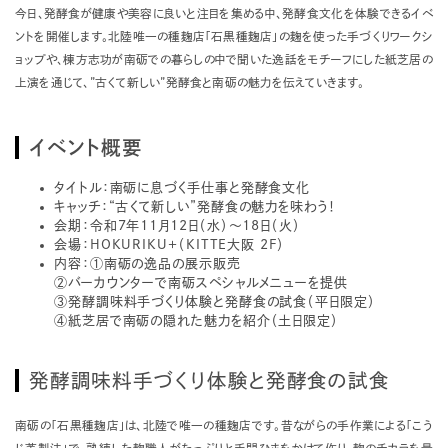
今日、発酵食が健康や美容に良いと注目を集める中、発酵食文化を体験できるイベ
ントを開催します。北陸唯一の種麹店「石黒種麹店」の麹を使った手づくりワークシ
ョップや、棟方志功が南砺での暮らしの中で聞いた逸話をモチーフにした紙芝居の
上演を通じて、”古くて新しい”発酵食と南砺の魅力を伝えていきます。
イベント概要
タイトル：南砺に息づく手仕事と発酵食文化
キャッチ：“古くて新しい”発酵食の魅力を味わう！
会期：令和7年11月12日（水）～18日（火）
会場：HOKURIKU+（KITTE大阪 2F）
内容：①南砺の逸品の展示販売
②バーカウンターで南砺スペシャルメニューを提供
③発酵調味料手づくり体験と発酵食の試食（平日限定）
④紙芝居で南砺の隠れた魅力を紹介（土日限定）
発酵調味料手づくり体験と発酵食の試食
南砺の「石黒種麹店」は、北陸で唯一の種麹店です。昔ながらの手作業による「こう