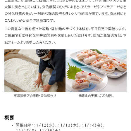
じ蓋製法」で、熟練した麹職人がたっぷりと手間ひまをかけて作り、麹のチカラを最
大限に引き出しています。公的機関の分析によると、アミラーゼやプロテアーゼなど
の消化酵素の量が、一般的な麹の数倍も多いという結果が出ています。原材料にも
こだわり、安心安全の無添加です。
この貴重な生麹を使った塩麹・醤油麹の手づくり体験を、平日限定で開催します。
ご家庭でも本格的な発酵調味料をお楽しみいただけます。参加ご希望の方は、下
記フォームよりお申し込みください。
石黒種麹店の塩麹・醤油麹作り
発酵食の王道、かぶら寿し
概要
開催日程：11/12（水）、11/13（木）、11/14（金）、
11/17（月）、11/18（火）