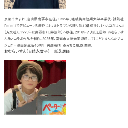
京都市生まれ、富山県南砺市在住。1985年、嵯峨美術短期大学卒業後、講談社
『mimi』でデビュー。代表作に『ウルトラマンの贈り物』（講談社）、『ハルコだよん』
（芳文社）。1995年に南砺市（旧井波町）へ移住。2018年より紙芝居師・おむらいす
ん氏とコラボ作品を制作。2025年、南砺市立福光美術館にて『こどもまんなかプロ
ジェクト 漫画家生活40周年 笑顔咲け! 森みちこ展』を開催。
おむらいすん（日詰永貢子） 紙芝居師