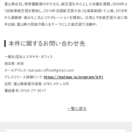
富山県在住。保育園勤務のかたわら、紙芝居を中心とした活動を展開。2004年よ
り自転車紙芝居を開始し、2014年全国紙芝居大会（北海道剣淵）で上演。2018年
から漫画家・森みちこ氏とコラボレーションを開始し、元気とやま紙芝居大会に毎
年出演。富山県の民話や偉人をテーマにした紙芝居で活動中。
本件に関するお問い合わせ先
一般社団法人スキヤキ・オフィス
担当者：米田
メールアドレス：sukiyaki.office@gmail.com
プレスリリース詳細リンク：
https://metisse.jp/program/691
住所：富山県南砺市苗島 4785 メティス内
電話番号：0763-77-3017
一覧に戻る