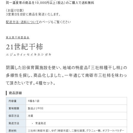
同一温度帯の商品を10,000円以上（税込）のご購入で送料無料
〈お届け日数〉
3営業日を目安に商品を発送いたします。
配送方法・送料について
のページもご覧ください
東太美干柿委員会
21世紀干柿
ニジュウイッセイキホシガキ
閉園した旧保育園施設を使い、地域の特産品『三社柿種干し柿』の
多様性を探し、商品化しました。一年通じて南砺市三社柿を味わっ
て頂きたいです。4種セット。
商品詳細
内容量
4種各1袋
賞味期限
製造より90日
保存方法
冷蔵
発送方法
常温発送
原材料
三社柿（南砺市産）、ゆず（南砺市産）、二酸化硫黄、グラニュー糖、オブラートパウダー