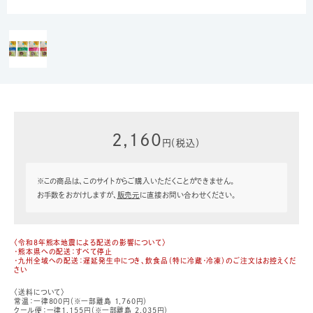
2,160
円（税込）
※この商品は、このサイトからご購入いただくことができません。
お手数をおかけしますが、
販売元
に直接お問い合わせください。
〈令和8年熊本地震による配送の影響について〉
・熊本県への配送：すべて停止
・九州全域への配送：遅延発生中につき、飲食品（特に冷蔵・冷凍）のご注文はお控えくだ
さい
〈送料について〉
常温：一律800円（※一部離島 1,760円）
クール便：一律1,155円（※一部離島 2,035円）