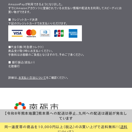
AmazonPayが利用できるようになりました。
すでにAmazonアカウントに登録されているお支払い情報や配送先を利用してスピーディにお
買い物ができます。
■ クレジットカード決済
下記のクレジットカードでお支払いいただけます。
■代金引換（宅急便コレクト）
商品受け取り時にお支払いください。
手数料はお客様のご負担となりますので、予めご了承ください。
■ 銀行振込（前払い）
北陸銀行
詳細は、
お支払い方法について
をご確認ください。
【令和8年熊本地震】熊本県への配送は停止、九州への配送は遅延が発生し
Copyright (C) NANTO CITY 2019 all rights reserved.
ています
同一温度帯の商品を10,000円以上（税込）のお買い上げで送料無料！（
送料
について
）