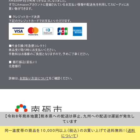
AmazonPayが利用できるようになりました。
すでにAmazonアカウントに登録されているお支払い情報や配送先を利用してスピーディにお
買い物ができます。
■ クレジットカード決済
下記のクレジットカードでお支払いいただけます。
■代金引換（宅急便コレクト）
商品受け取り時にお支払いください。
手数料はお客様のご負担となりますので、予めご了承ください。
■ 銀行振込（前払い）
北陸銀行
詳細は、
お支払い方法について
をご確認ください。
【令和8年熊本地震】熊本県への配送は停止、九州への配送は遅延が発生し
Copyright (C) NANTO CITY 2019 all rights reserved.
ています
同一温度帯の商品を10,000円以上（税込）のお買い上げで送料無料！（
送料
について
）