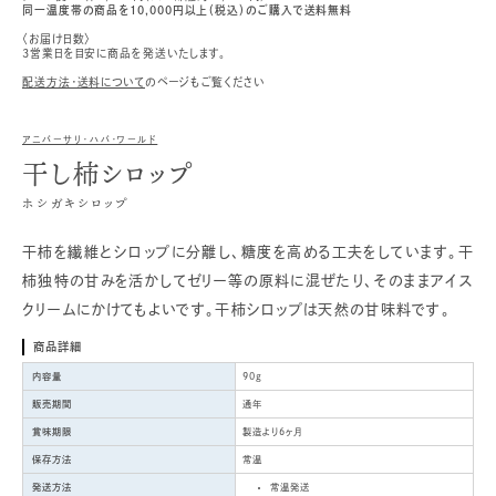
同一温度帯の商品を10,000円以上（税込）のご購入で送料無料
〈お届け日数〉
3営業日を目安に商品を発送いたします。
配送方法・送料について
のページもご覧ください
アニバーサリ・ハバ・ワールド
干し柿シロップ
ホシガキシロップ
干柿を繊維とシロップに分離し、糖度を高める工夫をしています。干
柿独特の甘みを活かしてゼリー等の原料に混ぜたり、そのままアイス
クリームにかけてもよいです。干柿シロップは天然の甘味料です。
商品詳細
内容量
90g
販売期間
通年
賞味期限
製造より6ヶ月
保存方法
常温
発送方法
常温発送