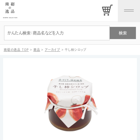
南砺の逸品 TOP
>
商品
>
アーカイブ
>
干し柿シロップ