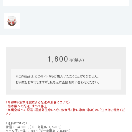
1,800
円（税込）
※この商品は、このサイトからご購入いただくことができません。
お手数をおかけしますが、
販売元
に直接お問い合わせください。
〈令和8年熊本地震による配送の影響について〉
・熊本県への配送：すべて停止
・九州全域への配送：遅延発生中につき、飲食品（特に冷蔵・冷凍）のご注文はお控えくだ
さい
〈送料について〉
常温：一律800円（※一部離島 1,760円）
クール便：一律1,155円（※一部離島 2,035円）