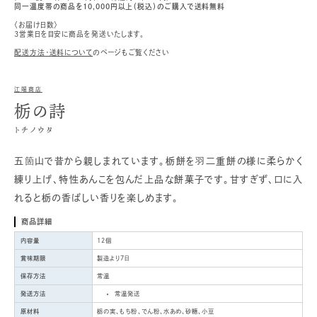
同一温度帯の商品を10,000円以上（税込）のご購入で送料無料
〈お届け日数〉
3営業日を目安に商品を発送いたします。
配送方法・送料について
のページもご覧ください
江端商店
栃の詩
トチノウタ
五箇山で昔から親しまれています。栃餅を羽二重餅の様に柔らかく
練り上げ、特性あんこを包んだ上品な餅菓子です。甘すぎず、口に入
れると栃の香ばしい香りを楽しめます。
商品詳細
内容量
12個
賞味期限
製造より7日
保存方法
常温
発送方法
常温発送
原材料
栃の実、もち粉、でん粉、水あめ、砂糖、小豆