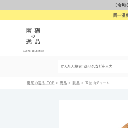
【令和
同一温
南砺の逸品 TOP
>
商品
>
製品
>
五箇山チャーム