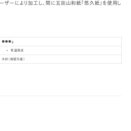
ーザーにより加工し、間に五箇山和紙「悠久紙」を使用し
●●●g
常温発送
木材（南砺市産）