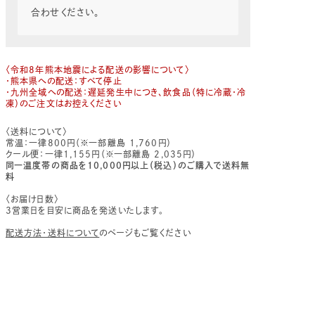
合わせください。
〈令和8年熊本地震による配送の影響について〉
・熊本県への配送：すべて停止
・九州全域への配送：遅延発生中につき、飲食品（特に冷蔵・冷
凍）のご注文はお控えください
〈送料について〉
常温：一律800円（※一部離島 1,760円）
クール便：一律1,155円（※一部離島 2,035円）
同一温度帯の商品を10,000円以上（税込）のご購入で送料無
料
〈お届け日数〉
3営業日を目安に商品を発送いたします。
配送方法・送料について
のページもご覧ください