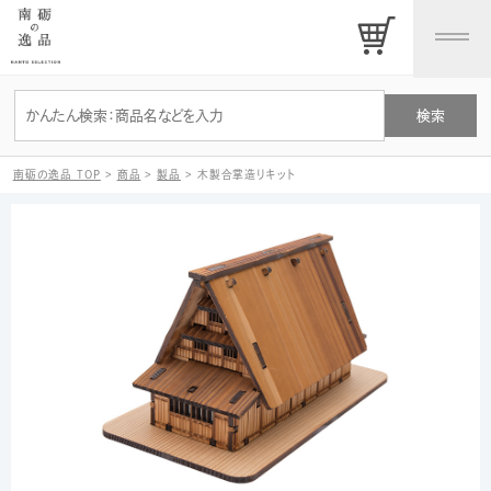
南砺の逸品 TOP
>
商品
>
製品
>
木製合掌造りキット