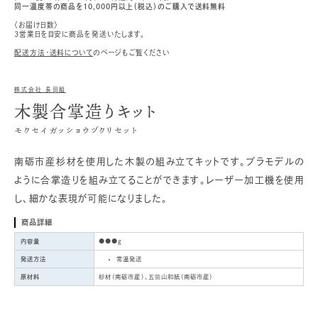
同一温度帯の商品を10,000円以上（税込）のご購入で送料無料
〈お届け日数〉
3営業日を目安に商品を発送いたします。
配送方法・送料について
のページもご覧ください
株式会社 長田組
木製合掌造りキット
モクセイガッショウヅクリセット
南砺市産杉材を使用した木製の組み立てキットです。プラモデルの
ように合掌造りを組み立てることができます。レーザー加工機を使用
し、細かな表現が可能になりました。
商品詳細
内容量
●●●g
発送方法
常温発送
原材料
杉材（南砺市産）、五箇山和紙（南砺市産）