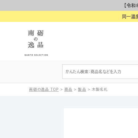
【令和
同一温
南砺の逸品 TOP
>
商品
>
製品
>
木製名札