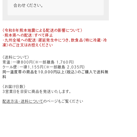
合わせください。
〈令和8年熊本地震による配送の影響について〉
・熊本県への配送：すべて停止
・九州全域への配送：遅延発生中につき、飲食品（特に冷蔵・冷
凍）のご注文はお控えください
〈送料について〉
常温：一律800円（※一部離島 1,760円）
クール便：一律1,155円（※一部離島 2,035円）
同一温度帯の商品を10,000円以上（税込）のご購入で送料無
料
〈お届け日数〉
3営業日を目安に商品を発送いたします。
配送方法・送料について
のページもご覧ください