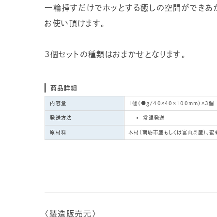
一輪挿すだけでホッとする癒しの空間ができあが
お使い頂けます。
３個セットの種類はおまかせとなります。
商品詳細
内容量
1個（●g/40×40×100mm）×3個
発送方法
常温発送
原材料
木材（南砺市産もしくは富山県産）、蜜
〈製造販売元〉