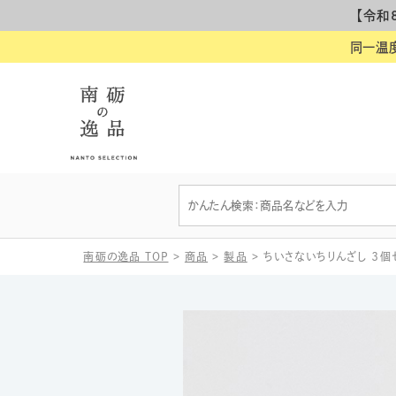
【令和
同一温
南砺の逸品 TOP
>
商品
>
製品
>
ちいさないちりんざし ３個