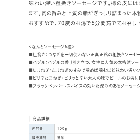
味わい深い粗挽きソーセージです。柿の皮にはビ
ます。肉の旨みと上質の脂がぎっしり詰まった本
おすすめで、70度のお湯で5分間茹でてお召し上
＜なんとソーセージ５種＞
■粗挽き：つなぎを一切使わない正真正銘の粗挽きソーセ
■バジル：バジルの香り引き立つ、女性に人気の本格派ソー
■たまねぎ：たまねぎの甘みで噛めば噛むほど味わい深い
■ピリ辛たまねぎ：ピリッと辛い大人の味でビールのお供に
■ブラックペッパー：スパイスの効いた深みのあるソーセー
商品詳細
内容量
100g
販売期間
通年