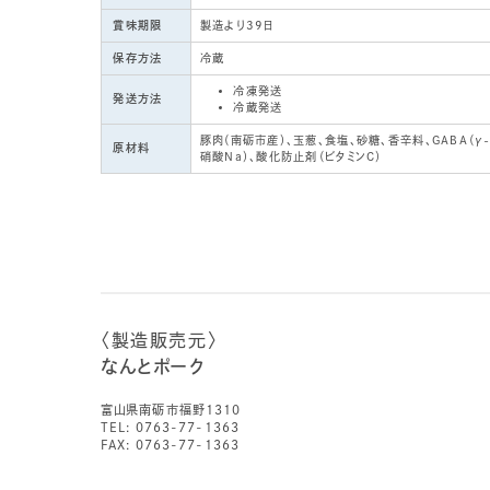
賞味期限
製造より39日
保存方法
冷蔵
冷凍発送
発送方法
冷蔵発送
豚肉（南砺市産）、玉葱、食塩、砂糖、香辛料、GABA（γ
原材料
硝酸Na）、酸化防止剤（ビタミンC）
〈製造販売元〉
なんとポーク
富山県南砺市福野1310
TEL: 0763-77-1363
FAX: 0763-77-1363