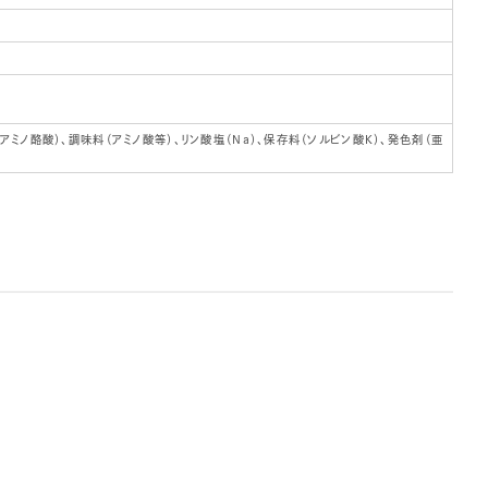
-アミノ酪酸）、調味料（アミノ酸等）、リン酸塩（Na）、保存料（ソルビン酸K）、発色剤（亜