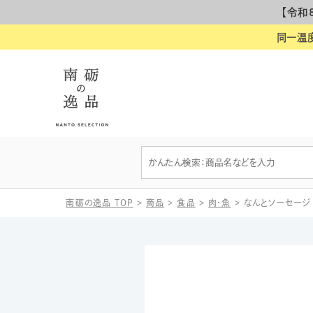
【令和
同一温
南砺の逸品 TOP
>
商品
>
食品
>
肉・魚
>
なんとソーセージ