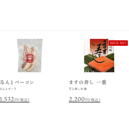
SOLD OUT
なんとベーコン
ますの寿し 一重
なんとポーク
平ら寿し本舗
1,532
2,200
円（税込）
円（税込）