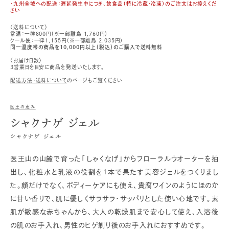
・九州全域への配送：遅延発生中につき、飲食品（特に冷蔵・冷凍）のご注文はお控えくだ
さい
〈送料について〉
常温：一律800円（※一部離島 1,760円）
クール便：一律1,155円（※一部離島 2,035円）
同一温度帯の商品を10,000円以上（税込）のご購入で送料無料
〈お届け日数〉
3営業日を目安に商品を発送いたします。
配送方法・送料について
のページもご覧ください
医王の恵み
シャクナゲ ジェル
シャクナゲ ジェル
医王山の山麓で育った「しゃくなげ」からフローラルウオーターを抽
出し、化粧水と乳液の役割を１本で果たす美容ジェルをつくりまし
た。顔だけでなく、ボディーケアにも使え、貴腐ワインのようにほのか
に甘い香りで、肌に優しくサラサラ・サッパリとした使い心地です。素
肌が敏感な赤ちゃんから、大人の乾燥肌まで安心して使え、入浴後
の肌のお手入れ、男性のヒゲ剃り後のお手入れにおすすめです。