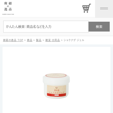
南砺の逸品 TOP
>
商品
>
製品
>
雑貨・日用品
>
シャクナゲ ジェル