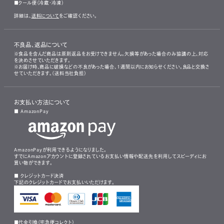
■クール便（冷蔵・冷凍）
詳細は、
送料について
をご確認ください。
不良品、返品について
※食品を含んだ商品は原則返品をお受けできません。欠損等があった場合のみ協議の上、対応
を決めさせていただきます。
※お届け時、商品に破損などの不良があった場合、1週間以内にお知らせください。良品と交換さ
せていただきます。（送料当社負担）
お支払い方法について
■ AmazonPay
AmazonPayが利用できるようになりました。
すでにAmazonアカウントに登録されているお支払い情報や配送先を利用してスピーディにお
買い物ができます。
■ クレジットカード決済
下記のクレジットカードでお支払いいただけます。
■代金引換（宅急便コレクト）