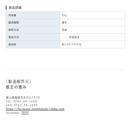
商品詳細
内容量
45g
販売期間
通年
保存方法
常温
発送方法
常温発送
原材料
和シャクナゲの花
〈製造販売元〉
医王の恵み
富山県南砺市才川七1570
TEL: 0763-55-1655
FAX: 0763-55-1655
https://furusato-nishifutomi.jimdo.com
facebook:
？？？？？