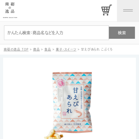
南砺の逸品 TOP
>
商品
>
食品
>
菓子・スイーツ
>
甘えびあられ こぶくろ