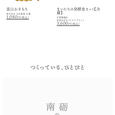
富山かきもち
まいにちの発酵食セット【冷
蔵】
株式会社 丸米製菓 米蔵
1,080
円（税込）
石黒種麹店
有限会社水口ミルクプラント
3,600
円（税込）
つくっている、ひとびと