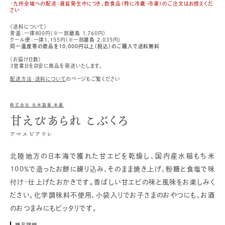
・九州全域への配送：遅延発生中につき、飲食品（特に冷蔵・冷凍）のご注文はお控えくだ
さい
〈送料について〉
常温：一律800円（※一部離島 1,760円）
クール便：一律1,155円（※一部離島 2,035円）
同一温度帯の商品を10,000円以上（税込）のご購入で送料無料
〈お届け日数〉
3営業日を目安に商品を発送いたします。
配送方法・送料について
のページもご覧ください
株式会社 丸米製菓 米蔵
甘えびあられ こぶくろ
アマエビアラレ
北陸地方の日本海で獲れた甘エビを乾燥し、国内産水稲もち米
100％で造ったお餅に練り込み、そのまま焼き上げ、粉糖と食塩で味
付け・仕上げたおかきです。香ばしい甘エビの味と風味をお楽しみく
ださい。化学調味料不使用、小袋入りでお子さまのおやつにも、お酒
のおつまみにもピッタリです。