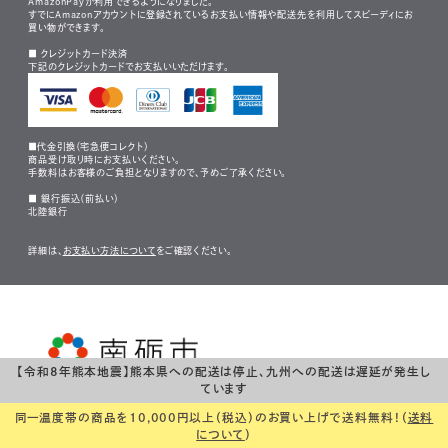
AmazonPayが利用できるようになりました。
すでにAmazonアカウントに登録されているお支払い情報や配送先を利用してスピーディにお
買い物ができます。
■ クレジットカード決済
下記のクレジットカードでお支払いいただけます。
■代金引換（宅急便コレクト）
商品受け取り時にお支払いください。
手数料はお客様のご負担となりますので、予めご了承ください。
■ 銀行振込（前払い）
北陸銀行
詳細は、
お支払い方法について
をご確認ください。
【令和8年熊本地震】熊本県への配送は停止、九州への配送は遅延が発生し
Copyright (C) NANTO CITY 2019 all rights reserved.
ています
同一温度帯の商品を10,000円以上（税込）のお買い上げで送料無料！（
送料
について
）