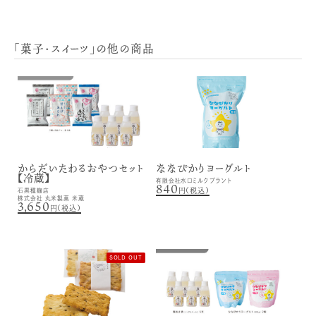
「菓子・スイーツ」の他の商品
からだいたわるおやつセット
ななぴかりヨーグルト
【冷蔵】
有限会社水口ミルクプラント
840
円（税込）
石黒種麹店
株式会社 丸米製菓 米蔵
3,650
円（税込）
SOLD OUT