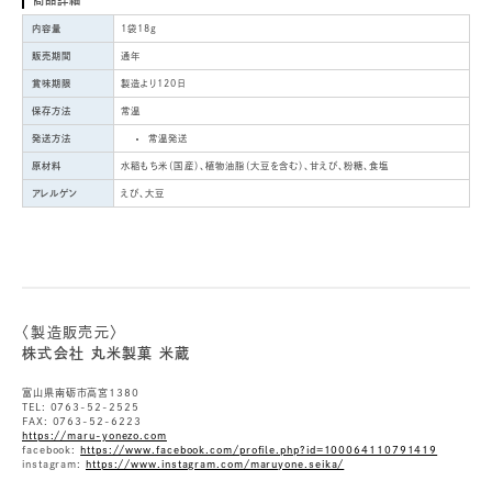
商品詳細
内容量
1袋18g
販売期間
通年
賞味期限
製造より120日
保存方法
常温
発送方法
常温発送
原材料
水稲もち米（国産）、植物油脂（大豆を含む）、甘えび、粉糖、食塩
アレルゲン
えび、大豆
〈製造販売元〉
株式会社 丸米製菓 米蔵
富山県南砺市高宮1380
TEL: 0763-52-2525
FAX: 0763-52-6223
https://maru-yonezo.com
facebook:
https://www.facebook.com/profile.php?id=100064110791419
instagram:
https://www.instagram.com/maruyone.seika/