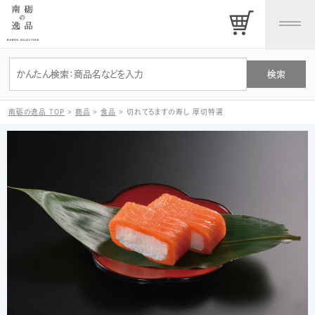
南砺の逸品 TOP
>
商品
>
食品
>
切れてるますの寿し 厚切特選