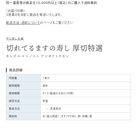
同一温度帯の商品を10,000円以上（税込）のご購入で送料無料
〈お届け日数〉
3営業日を目安に商品を発送いたします。
配送方法・送料について
のページもご覧ください
平ら寿し本舗
切れてるますの寿し 厚切特選
キレテルマスノスシ アツギリトクセン
商品詳細
内容量
1食分
販売期間
通年
賞味期限
D+2（製造日を含む3日間）
保存方法
常温
発送方法
常温発送
原材料
米（富山県産）、ます（サケ科）、酢、砂糖、塩