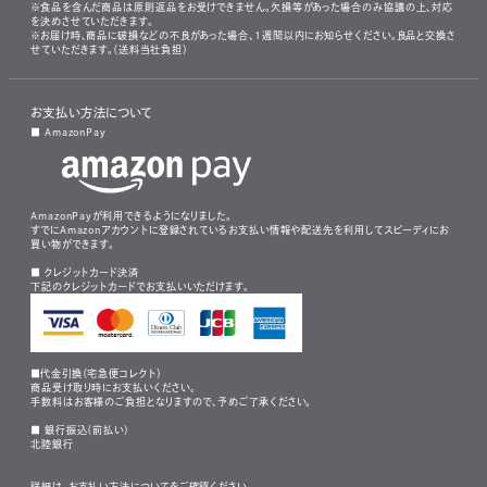
※食品を含んだ商品は原則返品をお受けできません。欠損等があった場合のみ協議の上、対応
を決めさせていただきます。
※お届け時、商品に破損などの不良があった場合、1週間以内にお知らせください。良品と交換さ
せていただきます。（送料当社負担）
お支払い方法について
■ AmazonPay
AmazonPayが利用できるようになりました。
すでにAmazonアカウントに登録されているお支払い情報や配送先を利用してスピーディにお
買い物ができます。
■ クレジットカード決済
下記のクレジットカードでお支払いいただけます。
■代金引換（宅急便コレクト）
商品受け取り時にお支払いください。
手数料はお客様のご負担となりますので、予めご了承ください。
■ 銀行振込（前払い）
北陸銀行
詳細は、
お支払い方法について
をご確認ください。