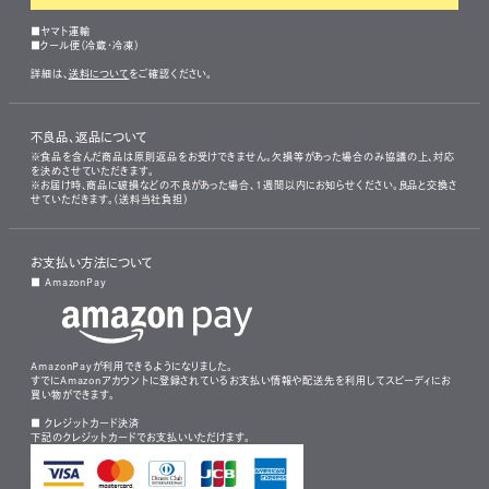
■ヤマト運輸
■クール便（冷蔵・冷凍）
詳細は、
送料について
をご確認ください。
不良品、返品について
※食品を含んだ商品は原則返品をお受けできません。欠損等があった場合のみ協議の上、対応
を決めさせていただきます。
※お届け時、商品に破損などの不良があった場合、1週間以内にお知らせください。良品と交換さ
せていただきます。（送料当社負担）
お支払い方法について
■ AmazonPay
AmazonPayが利用できるようになりました。
すでにAmazonアカウントに登録されているお支払い情報や配送先を利用してスピーディにお
買い物ができます。
■ クレジットカード決済
下記のクレジットカードでお支払いいただけます。