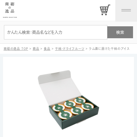
南砺の逸品 TOP
>
商品
>
食品
>
干柿・ドライフルーツ
>
ラム酒に漬けた干柿のアイス