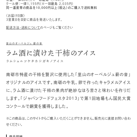
クール便：一律1,155円（※一部離島 2,035円）
同一温度帯の商品を10,000円以上（税込）のご購入で送料無料
〈お届け日数〉
3営業日を目安に商品を発送いたします。
配送方法・送料について
のページもご覧ください
里山のオーベルジュ 薪の音
ラム酒に漬けた干柿のアイス
ラムシュニツケタホシガキノアイス
南砺市特産の干柿を贅沢に使用した「里山のオーベルジュ薪の音」
オリジナルのアイスです。南砺の牛乳、卵で作ったキャラメルアイス
に、ラム酒に漬けた干柿の果肉が絶妙なほろ苦さと味わいを作りだ
します。「ジャパンフードフェスタ2013」で第１回地場もん国民大賞
コンクールで銅賞を獲得しました。
※この商品は、このサイトからご購入いただくことができません。販売元に直接お問い合わ
せください。
商品詳細