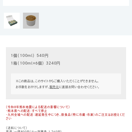
1個（100ml） 540円
1箱（100ml×6個） 3240円
※この商品は、このサイトからご購入いただくことができません。
お手数をおかけしますが、
販売元
に直接お問い合わせください。
〈令和8年熊本地震による配送の影響について〉
・熊本県への配送：すべて停止
・九州全域への配送：遅延発生中につき、飲食品（特に冷蔵・冷凍）のご注文はお控えくだ
さい
〈送料について〉
常温：一律800円（※一部離島 1,760円）