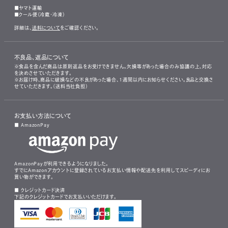
■ヤマト運輸
■クール便（冷蔵・冷凍）
詳細は、
送料について
をご確認ください。
不良品、返品について
※食品を含んだ商品は原則返品をお受けできません。欠損等があった場合のみ協議の上、対応
を決めさせていただきます。
※お届け時、商品に破損などの不良があった場合、1週間以内にお知らせください。良品と交換さ
せていただきます。（送料当社負担）
お支払い方法について
■ AmazonPay
AmazonPayが利用できるようになりました。
すでにAmazonアカウントに登録されているお支払い情報や配送先を利用してスピーディにお
買い物ができます。
■ クレジットカード決済
下記のクレジットカードでお支払いいただけます。