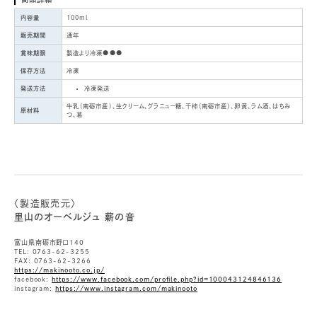
内容量
100ml
販売期間
通年
賞味期限
製造より冷凍●●●
保存方法
冷凍
発送方法
冷凍発送
牛乳（南砺市産）、生クリーム、グラニュー糖、干柿（南砺市産）、卵黄、ラム酒、はちみ
原材料
つ、葛
〈製造販売元〉
里山のオーベルジュ 薪の音
富山県南砺市野口140
TEL: 0763-62-3255
FAX: 0763-62-3266
https://makinooto.co.jp/
facebook:
https://www.facebook.com/profile.php?id=100043124846136
instagram:
https://www.instagram.com/makinooto