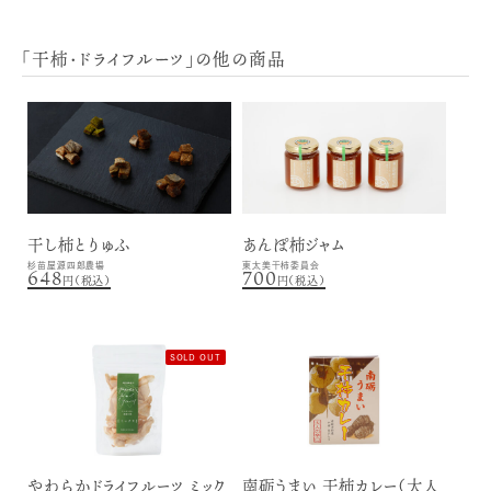
「干柿・ドライフルーツ」の他の商品
干し柿とりゅふ
あんぽ柿ジャム
杉苗屋源四郎農場
東太美干柿委員会
648
700
円（税込）
円（税込）
SOLD OUT
やわらかドライフルーツ ミック
南砺うまい 干柿カレー（大人