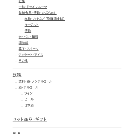
野菜
干柿・ドライフルーツ
発酵食品・漬物・かぶら寿し
塩麹・みそなど（発酵調味料）
ヨーグルト
漬物
米・パン・麺類
調味料
菓子・スイーツ
ジェラート・アイス
その他
飲料
飲料・茶・ノンアルコール
酒・アルコール
ワイン
ビール
日本酒
セット商品・ギフト