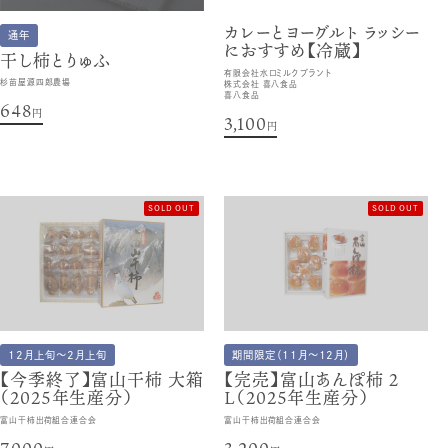
カレーとヨーグルト ラッシー
通年
におすすめ【冷蔵】
干し柿とりゅふ
有限会社水口ミルクプラント
杉苗屋源四郎農場
株式会社 喜八食品
喜八食品
648
円
3,100
円
SOLD OUT
SOLD OUT
12月上旬～2月上旬
期間限定（11月～12月）
【今季終了】富山干柿 大箱
【完売】富山あんぽ柿 ２
（2025年生産分）
L（2025年生産分）
富山干柿出荷組合連合会
富山干柿出荷組合連合会