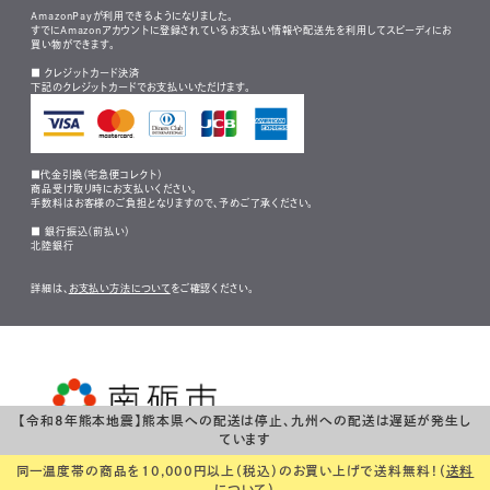
AmazonPayが利用できるようになりました。
すでにAmazonアカウントに登録されているお支払い情報や配送先を利用してスピーディにお
買い物ができます。
■ クレジットカード決済
下記のクレジットカードでお支払いいただけます。
■代金引換（宅急便コレクト）
商品受け取り時にお支払いください。
手数料はお客様のご負担となりますので、予めご了承ください。
■ 銀行振込（前払い）
北陸銀行
詳細は、
お支払い方法について
をご確認ください。
【令和8年熊本地震】熊本県への配送は停止、九州への配送は遅延が発生し
Copyright (C) NANTO CITY 2019 all rights reserved.
ています
同一温度帯の商品を10,000円以上（税込）のお買い上げで送料無料！（
送料
について
）