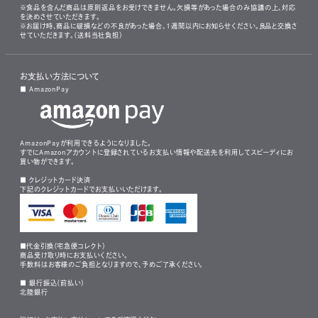
※食品を含んだ商品は原則返品をお受けできません。欠損等があった場合のみ協議の上、対応
を決めさせていただきます。
※お届け時、商品に破損などの不良があった場合、1週間以内にお知らせください。良品と交換さ
せていただきます。（送料当社負担）
お支払い方法について
■ AmazonPay
AmazonPayが利用できるようになりました。
すでにAmazonアカウントに登録されているお支払い情報や配送先を利用してスピーディにお
買い物ができます。
■ クレジットカード決済
下記のクレジットカードでお支払いいただけます。
■代金引換（宅急便コレクト）
商品受け取り時にお支払いください。
手数料はお客様のご負担となりますので、予めご了承ください。
■ 銀行振込（前払い）
北陸銀行