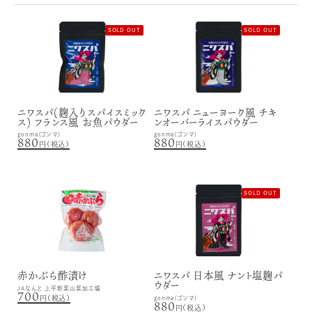
SOLD OUT
SOLD OUT
ニワスパ(麹入りスパイスミック
ニワスパ ニューヨーク風 チキ
ス) フランス風 お魚パウダー
ンオーバーライスパウダー
gonma（ゴンマ）
gonma（ゴンマ）
880
880
円（税込）
円（税込）
SOLD OUT
赤かぶら酢漬け
ニワスパ 日本風 ナント塩麹パ
ウダー
JAなんと 上平野菜山菜加工場
700
円（税込）
gonma（ゴンマ）
880
円（税込）