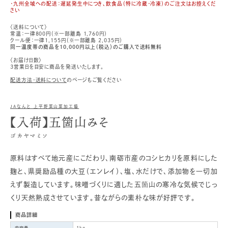
・九州全域への配送：遅延発生中につき、飲食品（特に冷蔵・冷凍）のご注文はお控えくだ
さい
〈送料について〉
常温：一律800円（※一部離島 1,760円）
クール便：一律1,155円（※一部離島 2,035円）
同一温度帯の商品を10,000円以上（税込）のご購入で送料無料
〈お届け日数〉
3営業日を目安に商品を発送いたします。
配送方法・送料について
のページもご覧ください
JAなんと 上平野菜山菜加工場
【入荷】五箇山みそ
ゴカヤマミソ
原料はすべて地元産にこだわり、南砺市産のコシヒカリを原料にした
麹と、県奨励品種の大豆（エンレイ）、塩、水だけで、添加物を一切加
えず製造しています。味噌づくりに適した五箇山の寒冷な気候でじっ
くり天然熟成させています。昔ながらの素朴な味が好評です。
商品詳細