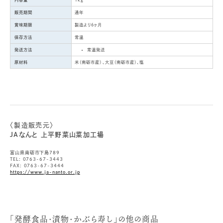
内容量
1kg
販売期間
通年
賞味期限
製造より6ヶ月
保存方法
常温
発送方法
常温発送
原材料
米（南砺市産）、大豆（南砺市産）、塩
〈製造販売元〉
JAなんと 上平野菜山菜加工場
富山県南砺市下島789
TEL: 0763-67-3443
FAX: 0763-67-3444
https://www.ja-nanto.or.jp
「発酵食品・漬物・かぶら寿し」の他の商品