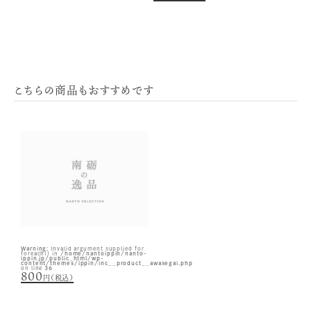
こちらの商品もおすすめです
Warning
: Invalid argument supplied for
foreach() in
/home/nantoippin/nanto-
ippin.jp/public_html/wp-
content/themes/ippin/inc__product__awasegai.php
on line
36
800
円（税込）