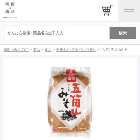
南砺の逸品 TOP
>
商品
>
食品
>
発酵食品・漬物・かぶら寿し
>
【入荷】五箇山みそ