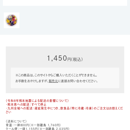
1,450
円（税込）
※この商品は、このサイトからご購入いただくことができません。
お手数をおかけしますが、
販売元
に直接お問い合わせください。
〈令和8年熊本地震による配送の影響について〉
・熊本県への配送：すべて停止
・九州全域への配送：遅延発生中につき、飲食品（特に冷蔵・冷凍）のご注文はお控えくだ
さい
〈送料について〉
常温：一律800円（※一部離島 1,760円）
クール便：一律1,155円（※一部離島 2,035円）