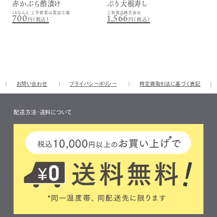
赤かぶら酢漬け
ぶり大根寿し
JAなんと 上平野菜山菜加工場
三和食品株式会社
700
1,566
円（税込）
円（税込）
お問い合わせ
プライバシーポリシー
特定商取引法に基づく表記
配送方法・送料について