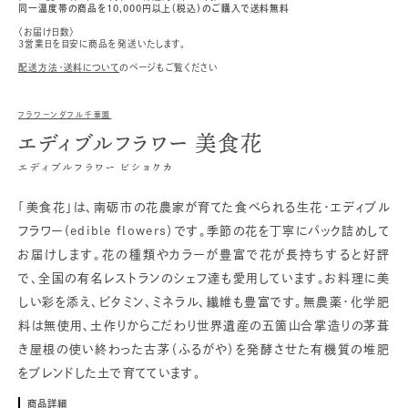
同一温度帯の商品を10,000円以上（税込）のご購入で送料無料
〈お届け日数〉
3営業日を目安に商品を発送いたします。
配送方法・送料について
のページもご覧ください
フラワーンダフル千華園
エディブルフラワー 美食花
エディブルフラワー ビショクカ
「美食花」は、南砺市の花農家が育てた食べられる生花・エディブル
フラワー(edible flowers）です。季節の花を丁寧にパック詰めして
お届けします。花の種類やカラーが豊富で花が長持ちすると好評
で、全国の有名レストランのシェフ達も愛用しています。お料理に美
しい彩を添え、ビタミン、ミネラル、繊維も豊富です。無農薬・化学肥
料は無使用、土作りからこだわり世界遺産の五箇山合掌造りの茅葺
き屋根の使い終わった古茅（ふるがや）を発酵させた有機質の堆肥
をブレンドした土で育てています。
商品詳細