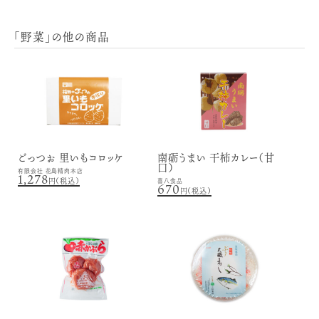
「野菜」の他の商品
ごっつぉ 里いもコロッケ
南砺うまい 干柿カレー（甘
口）
有限会社 花島精肉本店
1,278
円（税込）
喜八食品
670
円（税込）