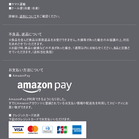
■ヤマト運輸
■クール便（冷蔵・冷凍）
詳細は、
送料について
をご確認ください。
不良品、返品について
※食品を含んだ商品は原則返品をお受けできません。欠損等があった場合のみ協議の上、対応
を決めさせていただきます。
※お届け時、商品に破損などの不良があった場合、1週間以内にお知らせください。良品と交換さ
せていただきます。（送料当社負担）
お支払い方法について
■ AmazonPay
AmazonPayが利用できるようになりました。
すでにAmazonアカウントに登録されているお支払い情報や配送先を利用してスピーディにお
買い物ができます。
■ クレジットカード決済
下記のクレジットカードでお支払いいただけます。