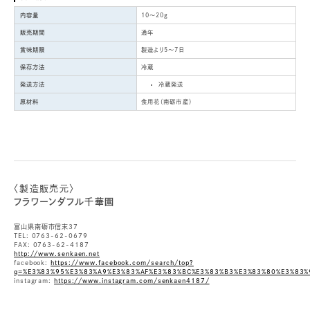
内容量
10～20g
販売期間
通年
賞味期限
製造より5～7日
保存方法
冷蔵
発送方法
冷蔵発送
原材料
食用花（南砺市産）
〈製造販売元〉
フラワーンダフル千華園
富山県南砺市信末37
TEL: 0763-62-0679
FAX: 0763-62-4187
http://www.senkaen.net
facebook:
https://www.facebook.com/search/top?
q=%E3%83%95%E3%83%A9%E3%83%AF%E3%83%BC%E3%83%B3%E3%83%80%E3%83%
instagram:
https://www.instagram.com/senkaen4187/