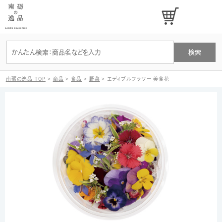
南砺の逸品 TOP
>
商品
>
食品
>
野菜
>
エディブルフラワー 美食花