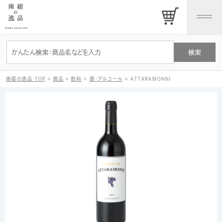
南砺の逸品 TOP
>
商品
>
飲料
>
酒・アルコール
>
ATTARAMONNI