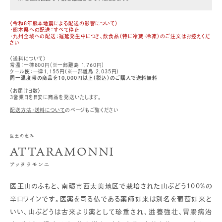
〈令和8年熊本地震による配送の影響について〉
・熊本県への配送：すべて停止
・九州全域への配送：遅延発生中につき、飲食品（特に冷蔵・冷凍）のご注文はお控えくだ
さい
〈送料について〉
常温：一律800円（※一部離島 1,760円）
クール便：一律1,155円（※一部離島 2,035円）
同一温度帯の商品を10,000円以上（税込）のご購入で送料無料
〈お届け日数〉
3営業日を目安に商品を発送いたします。
配送方法・送料について
のページもご覧ください
医王の恵み
ATTARAMONNI
アッタラモンニ
医王山のふもと、南砺市西太美地区で栽培された山ぶどう100%の
辛口ワインです。医薬を司る仏である薬師如来は別名を葡萄如来と
いい、山ぶどうは古来より薬として珍重され、滋養強壮、胃腸病治