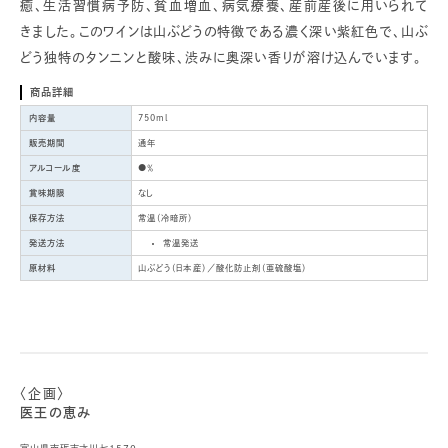
癒、生活習慣病予防、貧血増血、病気療養、産前産後に用いられて
きました。このワインは山ぶどうの特徴である濃く深い紫紅色で、山ぶ
どう独特のタンニンと酸味、渋みに奥深い香りが溶け込んでいます。
商品詳細
内容量
750ml
販売期間
通年
アルコール度
●％
賞味期限
なし
保存方法
常温（冷暗所）
発送方法
常温発送
原材料
山ぶどう（日本産）／酸化防止剤（亜硫酸塩）
〈企画〉
医王の恵み