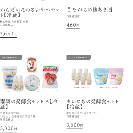
からだいたわるおやつセッ
昔ながらの麹あま酒
ト【冷蔵】
石黒種麹店
株式会社 丸米製菓 米蔵
460
円
石黒種麹店
3,650
円
南砺の発酵食セット A【冷
まいにちの発酵食セット
蔵】
【冷蔵】
三和食品株式会社
有限会社水口ミルクプラント
JAなんと 上平野菜山菜加工場
石黒種麹店
石黒種麹店
3,600
円
5,300
円