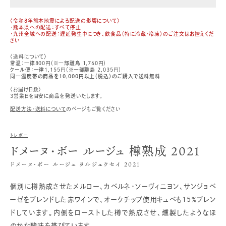
〈令和8年熊本地震による配送の影響について〉
・熊本県への配送：すべて停止
・九州全域への配送：遅延発生中につき、飲食品（特に冷蔵・冷凍）のご注文はお控えくだ
さい
〈送料について〉
常温：一律800円（※一部離島 1,760円）
クール便：一律1,155円（※一部離島 2,035円）
同一温度帯の商品を10,000円以上（税込）のご購入で送料無料
〈お届け日数〉
3営業日を目安に商品を発送いたします。
配送方法・送料について
のページもご覧ください
トレボー
ドメーヌ・ボー ルージュ 樽熟成 2021
ドメーヌ・ボー ルージュ タルジュクセイ 2021
個別に樽熟成させたメルロー、カベルネ・ソーヴィニヨン、サンジョベ
ーゼをブレンドした赤ワインで、オークチップ使用キュベも15％ブレン
ドしています。内側をローストした樽で熟成させ、燻製したようなほ
のかな酸味を帯びています。