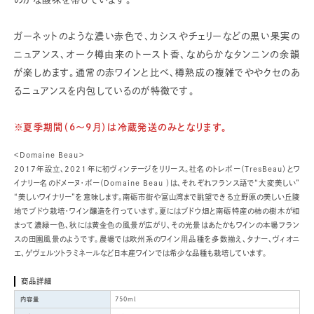
ガーネットのような濃い赤色で、カシスやチェリーなどの黒い果実の
ニュアンス、オーク樽由来のトースト香、なめらかなタンニンの余韻
が楽しめます。通常の赤ワインと比べ、樽熟成の複雑でややクセのあ
るニュアンスを内包しているのが特徴です。
※夏季期間（6～9月）は冷蔵発送のみとなります。
＜Domaine Beau＞
2017年設立、2021年に初ヴィンテージをリリース。社名のトレボー（TresBeau）とワ
イナリー名のドメーヌ・ボー（Domaine Beau ）は、それぞれフランス語で“大変美しい”
“美しいワイナリー”を意味します。南砺市街や富山湾まで眺望できる立野原の美しい丘陵
地でブドウ栽培・ワイン醸造を行っています。夏にはブドウ畑と南砺特産の柿の樹木が相
まって濃緑一色、秋には黄金色の風景が広がり、その光景はあたかもワインの本場フラン
スの田園風景のようです。農場では欧州系のワイン用品種を多数揃え、タナー、ヴィオニ
エ、ゲヴェルツトラミネールなど日本産ワインでは希少な品種も栽培しています。
商品詳細
内容量
750ml