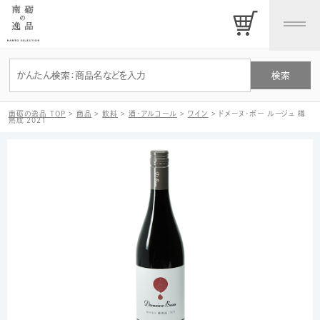
南砺の逸品 TOP
>
商品
>
飲料
>
酒・アルコール
>
ワイン
>
ドメーヌ・ボー ルージュ 樽
熟成 2021