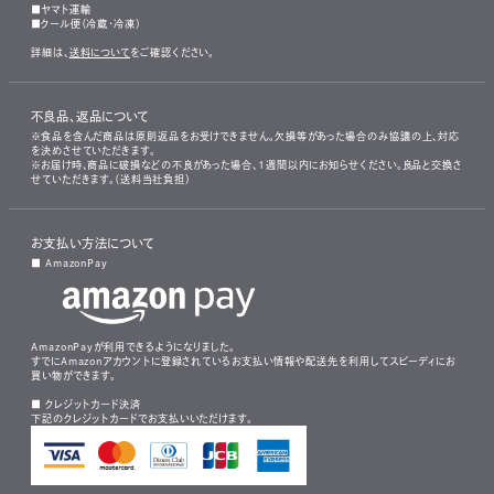
■ヤマト運輸
■クール便（冷蔵・冷凍）
詳細は、
送料について
をご確認ください。
不良品、返品について
※食品を含んだ商品は原則返品をお受けできません。欠損等があった場合のみ協議の上、対応
を決めさせていただきます。
※お届け時、商品に破損などの不良があった場合、1週間以内にお知らせください。良品と交換さ
せていただきます。（送料当社負担）
お支払い方法について
■ AmazonPay
AmazonPayが利用できるようになりました。
すでにAmazonアカウントに登録されているお支払い情報や配送先を利用してスピーディにお
買い物ができます。
■ クレジットカード決済
下記のクレジットカードでお支払いいただけます。