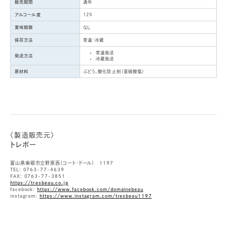
販売期間
通年
アルコール度
12%
賞味期限
なし
保存方法
常温・冷蔵
常温発送
発送方法
冷蔵発送
原材料
ぶどう、酸化防止剤（亜硫酸塩）
〈製造販売元〉
トレボー
富山県南砺市立野原西（コート・ドール） 1197
TEL: 0763-77-4639
FAX: 0763-77-3851
https://tresbeau.co.jp
facebook:
https://www.facebook.com/domainebeau
instagram:
https://www.instagram.com/tresbeau1197