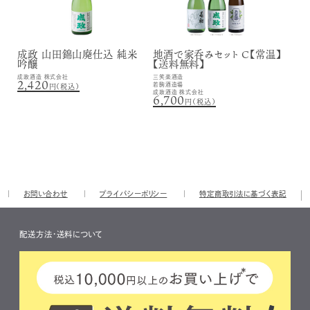
成政 山田錦山廃仕込 純米
地酒で家呑みセット C【常温】
吟醸
【送料無料】
成政酒造 株式会社
三笑楽酒造
2,420
若駒酒造場
円（税込）
成政酒造 株式会社
6,700
円（税込）
お問い合わせ
プライバシーポリシー
特定商取引法に基づく表記
配送方法・送料について