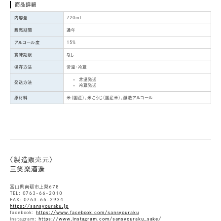
商品詳細
内容量
720ml
販売期間
通年
アルコール度
15%
賞味期限
なし
保存方法
常温・冷蔵
常温発送
発送方法
冷蔵発送
原材料
米（国産）、米こうじ（国産米）、醸造アルコール
〈製造販売元〉
三笑楽酒造
富山県南砺市上梨678
TEL: 0763-66-2010
FAX: 0763-66-2934
https://sansyouraku.jp
facebook:
https://www.facebook.com/sansyouraku
instagram:
https://www.instagram.com/sansyouraku_sake/