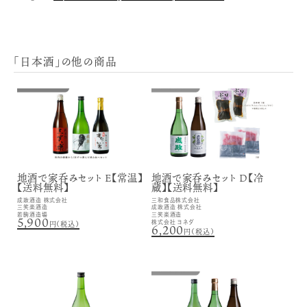
「日本酒」の他の商品
地酒で家呑みセット E【常温】
地酒で家呑みセット D【冷
【送料無料】
蔵】【送料無料】
成政酒造 株式会社
三和食品株式会社
三笑楽酒造
成政酒造 株式会社
若駒酒造場
三笑楽酒造
5,900
株式会社 ヨネダ
円（税込）
6,200
円（税込）