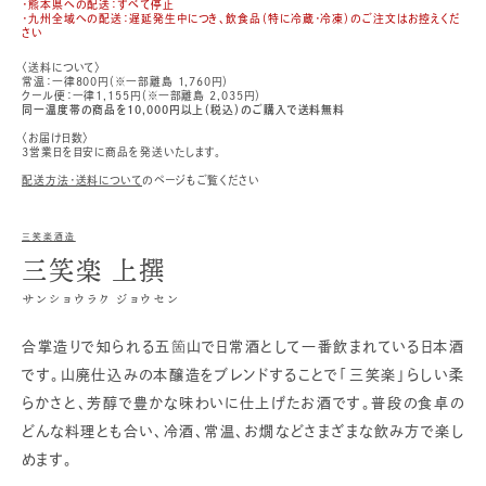
・熊本県への配送：すべて停止
・九州全域への配送：遅延発生中につき、飲食品（特に冷蔵・冷凍）のご注文はお控えくだ
さい
〈送料について〉
常温：一律800円（※一部離島 1,760円）
クール便：一律1,155円（※一部離島 2,035円）
同一温度帯の商品を10,000円以上（税込）のご購入で送料無料
〈お届け日数〉
3営業日を目安に商品を発送いたします。
配送方法・送料について
のページもご覧ください
三笑楽酒造
三笑楽 上撰
サンショウラク ジョウセン
合掌造りで知られる五箇山で日常酒として一番飲まれている日本酒
です。山廃仕込みの本醸造をブレンドすることで「三笑楽」らしい柔
らかさと、芳醇で豊かな味わいに仕上げたお酒です。普段の食卓の
どんな料理とも合い、冷酒、常温、お燗などさまざまな飲み方で楽し
めます。