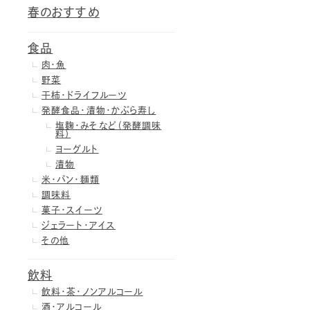
春のおすすめ
食品
肉・魚
野菜
干柿・ドライフルーツ
発酵食品・漬物・かぶら寿し
塩麹・みそなど（発酵調味
料）
ヨーグルト
漬物
米・パン・麺類
調味料
菓子・スイーツ
ジェラート・アイス
その他
飲料
飲料・茶・ノンアルコール
酒・アルコール