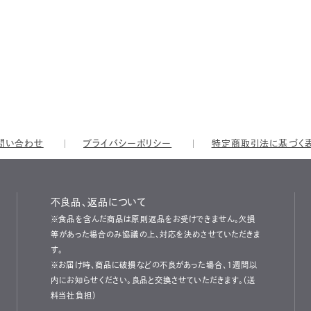
問い合わせ
プライバシーポリシー
特定商取引法に基づく
不良品、返品について
※食品を含んだ商品は原則返品をお受けできません。欠損
等があった場合のみ協議の上、対応を決めさせていただきま
す。
※お届け時、商品に破損などの不良があった場合、1週間以
内にお知らせください。良品と交換させていただきます。（送
料当社負担）