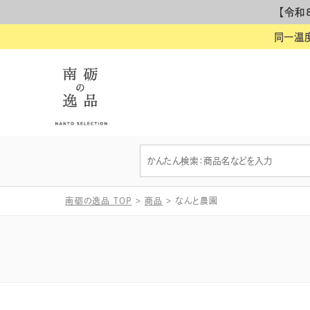
【令和
同一温
南砺の逸品 TOP
>
商品
>
なんと農園