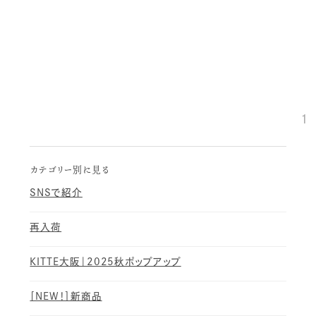
1
カテゴリー別に見る
SNSで紹介
再入荷
KITTE大阪｜2025秋ポップアップ
［NEW！］新商品