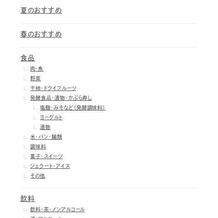
夏のおすすめ
春のおすすめ
食品
肉・魚
野菜
干柿・ドライフルーツ
発酵食品・漬物・かぶら寿し
塩麹・みそなど（発酵調味料）
ヨーグルト
漬物
米・パン・麺類
調味料
菓子・スイーツ
ジェラート・アイス
その他
飲料
飲料・茶・ノンアルコール