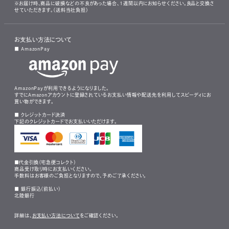
※お届け時、商品に破損などの不良があった場合、1週間以内にお知らせください。良品と交換さ
せていただきます。（送料当社負担）
お支払い方法について
■ AmazonPay
AmazonPayが利用できるようになりました。
すでにAmazonアカウントに登録されているお支払い情報や配送先を利用してスピーディにお
買い物ができます。
■ クレジットカード決済
下記のクレジットカードでお支払いいただけます。
■代金引換（宅急便コレクト）
商品受け取り時にお支払いください。
手数料はお客様のご負担となりますので、予めご了承ください。
■ 銀行振込（前払い）
北陸銀行
詳細は、
お支払い方法について
をご確認ください。