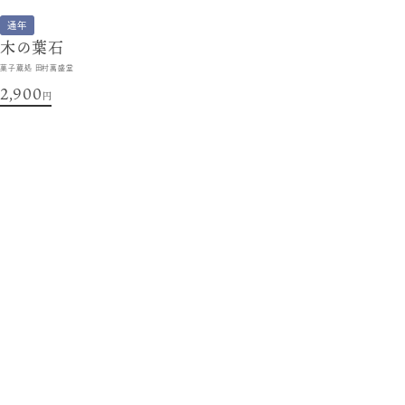
通年
木の葉石
菓子蔵処 田村萬盛堂
2,900
円