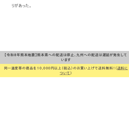
りがあった。
【令和8年熊本地震】熊本県への配送は停止、九州への配送は遅延が発生して
います
同一温度帯の商品を10,000円以上（税込）のお買い上げで送料無料！（
送料に
ついて
）