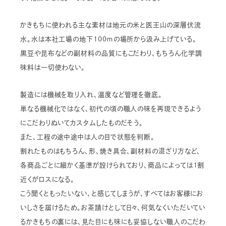
かきもちに使われる主な素材は地元の米と医王山の深層伏流
水。水は本社工場の地下100ｍの場所から汲み上げている。
黒豆や昆布などの副材料の品質にもこだわり、もちろん化学調
味料は一切使わない。
製造には機械を取り入れ、温度など管理を徹底。
単なる機械化ではなく、初代の頃の職人の味を再現できるよう
にこだわりぬいてカスタムしたものだそう。
また、工程の途中途中は人の目で状態を判断。
割れたものはもちろん、形、焼き具合、副材料の混ざり方など、
各商品ごとに細かく基準が設けられており、商品によっては1割
近くがロスになる。
こう聞くともったいない、と感じてしまうが、すべてはお客様にお
いしさを届けるため。お茶請けとして日々、何気なくいただいてい
るかきもちの裏には、見た目にも味にも妥協しない職人のこだわ