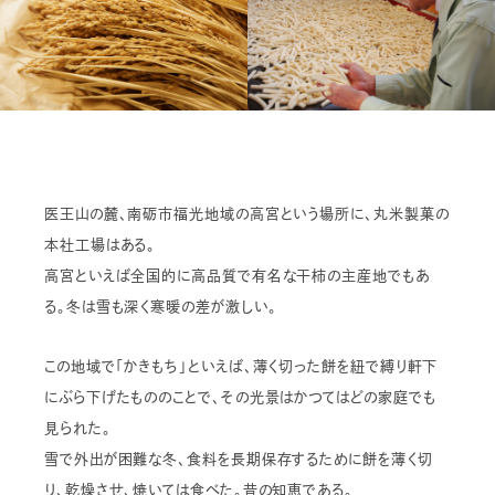
医王山の麓、南砺市福光地域の高宮という場所に、丸米製菓の
本社工場はある。
高宮といえば全国的に高品質で有名な干柿の主産地でもあ
る。冬は雪も深く寒暖の差が激しい。
この地域で「かきもち」といえば、薄く切った餅を紐で縛り軒下
にぶら下げたもののことで、その光景はかつてはどの家庭でも
見られた。
雪で外出が困難な冬、食料を長期保存するために餅を薄く切
り、乾燥させ、焼いては食べた。昔の知恵である。