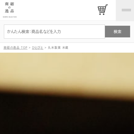
南砺の逸品 TOP
>
ひとびと
>
丸米製菓 米蔵