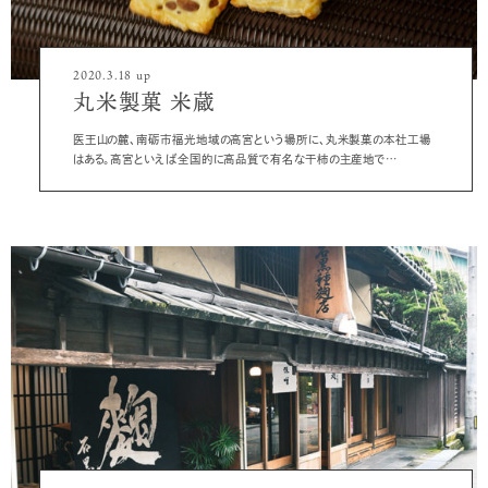
2020.3.18 up
丸米製菓 米蔵
医王山の麓、南砺市福光地域の高宮という場所に、丸米製菓の本社工場
はある。高宮といえば全国的に高品質で有名な干柿の主産地で…