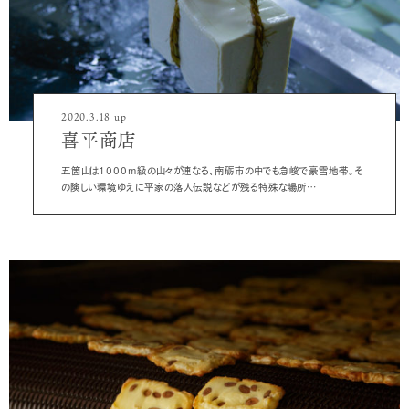
2020.3.18 up
喜平商店
五箇山は1000m級の山々が連なる、南砺市の中でも急峻で豪雪地帯。そ
の険しい環境ゆえに平家の落人伝説などが残る特殊な場所…