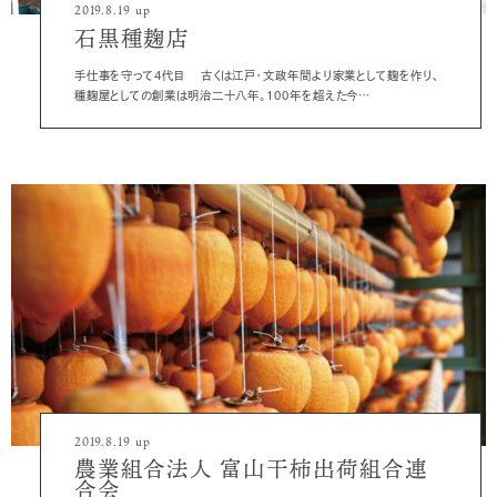
2019.8.19 up
石黒種麹店
手仕事を守って４代目 古くは江戸・文政年間より家業として麹を作り、
種麹屋としての創業は明治二十八年。１００年を超えた今…
2019.8.19 up
農業組合法人
富山干柿出荷組合連
合会