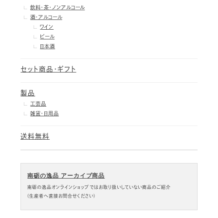
飲料・茶・ノンアルコール
酒・アルコール
ワイン
ビール
日本酒
セット商品・ギフト
製品
工芸品
雑貨・日用品
送料無料
南砺の逸品 アーカイブ商品
南砺の逸品オンラインショップではお取り扱いしていない商品のご紹介
(生産者へ直接お問合せください)