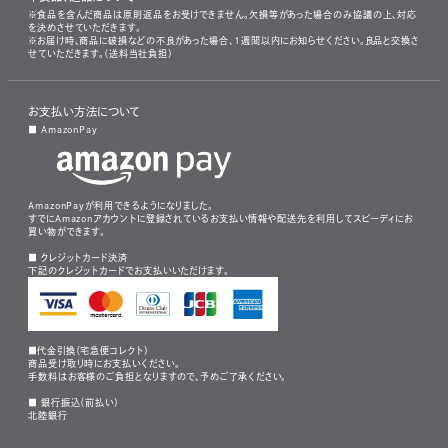
※食品を含んだ商品は原則返品をお受けできません。欠損等があった場合のみ協議の上、対応
を決めさせていただきます。
※お届け時、商品に破損などの不良があった場合、1週間以内にお知らせください。良品と交換さ
せていただきます。（送料当社負担）
お支払い方法について
■ AmazonPay
AmazonPayが利用できるようになりました。
すでにAmazonアカウントに登録されているお支払い情報や配送先を利用してスピーディにお
買い物ができます。
■ クレジットカード決済
下記のクレジットカードでお支払いいただけます。
■代金引換（宅急便コレクト）
商品受け取り時にお支払いください。
手数料はお客様のご負担となりますので、予めご了承ください。
■ 銀行振込（前払い）
北陸銀行