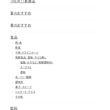
［NEW！］新商品
夏のおすすめ
春のおすすめ
食品
肉・魚
野菜
干柿・ドライフルーツ
発酵食品・漬物・かぶら寿し
塩麹・みそなど（発酵調味料）
ヨーグルト
漬物
米・パン・麺類
調味料
菓子・スイーツ
ジェラート・アイス
その他
飲料