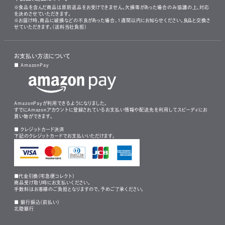
※食品を含んだ商品は原則返品をお受けできません。欠損等があった場合のみ協議の上、対応
を決めさせていただきます。
※お届け時、商品に破損などの不良があった場合、1週間以内にお知らせください。良品と交換さ
せていただきます。（送料当社負担）
お支払い方法について
■ AmazonPay
AmazonPayが利用できるようになりました。
すでにAmazonアカウントに登録されているお支払い情報や配送先を利用してスピーディにお
買い物ができます。
■ クレジットカード決済
下記のクレジットカードでお支払いいただけます。
■代金引換（宅急便コレクト）
商品受け取り時にお支払いください。
手数料はお客様のご負担となりますので、予めご了承ください。
■ 銀行振込（前払い）
北陸銀行