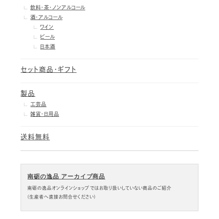
飲料・茶・ノンアルコール
酒・アルコール
ワイン
ビール
日本酒
セット商品・ギフト
製品
工芸品
雑貨・日用品
送料無料
南砺の逸品 アーカイブ商品
南砺の逸品オンラインショップではお取り扱いしていない商品のご紹介
(生産者へ直接お問合せください)