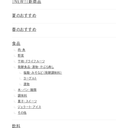
［NEW！］新商品
夏のおすすめ
春のおすすめ
食品
肉・魚
野菜
干柿・ドライフルーツ
発酵食品・漬物・かぶら寿し
塩麹・みそなど（発酵調味料）
ヨーグルト
漬物
米・パン・麺類
調味料
菓子・スイーツ
ジェラート・アイス
その他
飲料