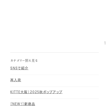
1
カテゴリー別に見る
SNSで紹介
再入荷
KITTE大阪｜2025秋ポップアップ
［NEW！］新商品