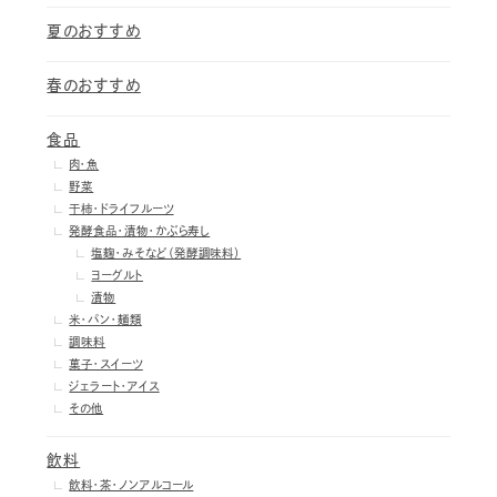
夏のおすすめ
春のおすすめ
食品
肉・魚
野菜
干柿・ドライフルーツ
発酵食品・漬物・かぶら寿し
塩麹・みそなど（発酵調味料）
ヨーグルト
漬物
米・パン・麺類
調味料
菓子・スイーツ
ジェラート・アイス
その他
飲料
飲料・茶・ノンアルコール