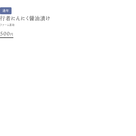
通年
行者にんにく醤油漬け
ファーム嘉助
500
円