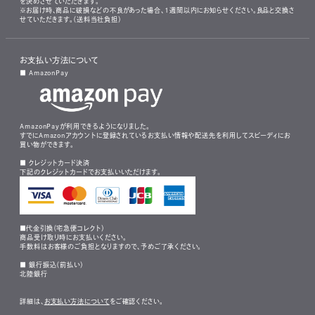
を決めさせていただきます。
※お届け時、商品に破損などの不良があった場合、1週間以内にお知らせください。良品と交換さ
せていただきます。（送料当社負担）
お支払い方法について
■ AmazonPay
AmazonPayが利用できるようになりました。
すでにAmazonアカウントに登録されているお支払い情報や配送先を利用してスピーディにお
買い物ができます。
■ クレジットカード決済
下記のクレジットカードでお支払いいただけます。
■代金引換（宅急便コレクト）
商品受け取り時にお支払いください。
手数料はお客様のご負担となりますので、予めご了承ください。
■ 銀行振込（前払い）
北陸銀行
詳細は、
お支払い方法について
をご確認ください。