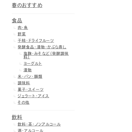
春のおすすめ
食品
肉・魚
野菜
干柿・ドライフルーツ
発酵食品・漬物・かぶら寿し
塩麹・みそなど（発酵調味
料）
ヨーグルト
漬物
米・パン・麺類
調味料
菓子・スイーツ
ジェラート・アイス
その他
飲料
飲料・茶・ノンアルコール
酒・アルコール