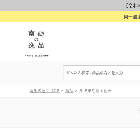
【令和
同一温
南砺の逸品 TOP
>
商品
>
井波彫刻協同組合