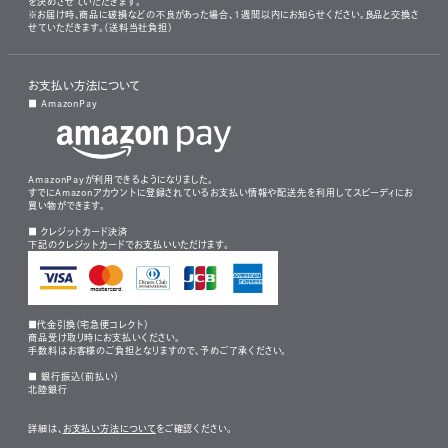
を決めさせていただきます。
※お届け時、商品に破損などの不良があった場合、1週間以内にお知らせください。良品と交換さ
せていただきます。（送料当社負担）
お支払い方法について
■ AmazonPay
AmazonPayが利用できるようになりました。
すでにAmazonアカウントに登録されているお支払い情報や配送先を利用してスピーディにお
買い物ができます。
■ クレジットカード決済
下記のクレジットカードでお支払いいただけます。
■代金引換（宅急便コレクト）
商品受け取り時にお支払いください。
手数料はお客様のご負担となりますので、予めご了承ください。
■ 銀行振込（前払い）
北陸銀行
詳細は、
お支払い方法について
をご確認ください。