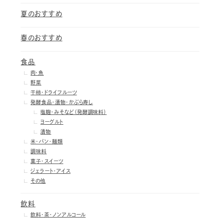
夏のおすすめ
春のおすすめ
食品
肉・魚
野菜
干柿・ドライフルーツ
発酵食品・漬物・かぶら寿し
塩麹・みそなど（発酵調味料）
ヨーグルト
漬物
米・パン・麺類
調味料
菓子・スイーツ
ジェラート・アイス
その他
飲料
飲料・茶・ノンアルコール