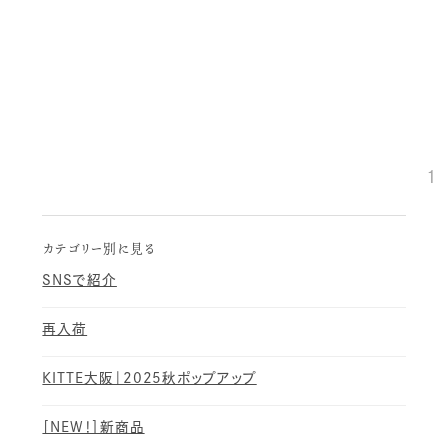
1
カテゴリー別に見る
SNSで紹介
再入荷
KITTE大阪｜2025秋ポップアップ
［NEW！］新商品