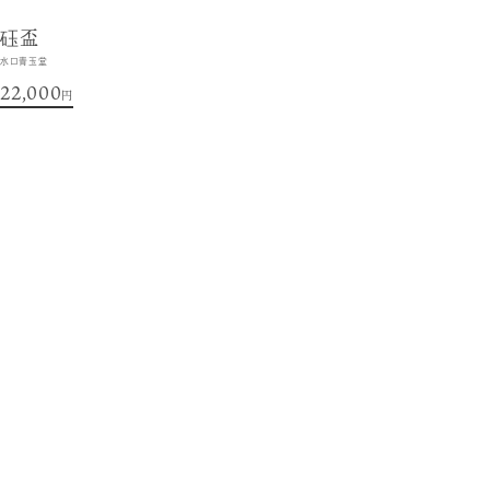
砡盃
水口青玉堂
22,000
円