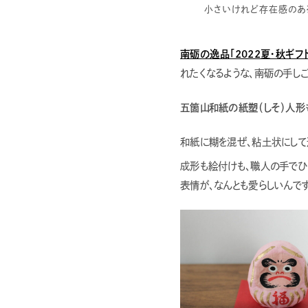
小さいけれど存在感のあ
南砺の逸品「2022夏・秋ギフ
れたくなるような、南砺の手し
五箇山和紙の紙塑（しそ）人形
和紙に糊を混ぜ、粘土状にして
成形も絵付けも、職人の手でひ
表情が、なんとも愛らしいんです