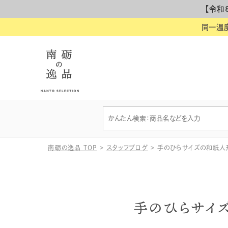
【令和
同一温
南砺の逸品 TOP
>
スタッフブログ
>
手のひらサイズの和紙人
手のひらサイ