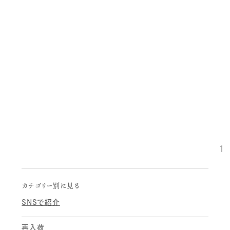
通年
通年
有限会社 花島精肉本店
Gerlateria ZUCCA（ジェラテリア ズッカ）
円
円
1
カテゴリー別に見る
SNSで紹介
再入荷