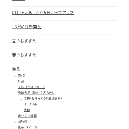
KITTE大阪｜2025秋ポップアップ
［NEW！］新商品
夏のおすすめ
春のおすすめ
食品
肉・魚
野菜
干柿・ドライフルーツ
発酵食品・漬物・かぶら寿し
塩麹・みそなど（発酵調味料）
ヨーグルト
漬物
米・パン・麺類
調味料
菓子・スイーツ