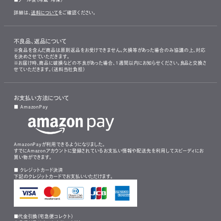
詳細は、
送料について
をご確認ください。
不良品、返品について
※食品を含んだ商品は原則返品をお受けできません。欠損等があった場合のみ協議の上、対応
を決めさせていただきます。
※お届け時、商品に破損などの不良があった場合、1週間以内にお知らせください。良品と交換さ
せていただきます。（送料当社負担）
お支払い方法について
■ AmazonPay
AmazonPayが利用できるようになりました。
すでにAmazonアカウントに登録されているお支払い情報や配送先を利用してスピーディにお
買い物ができます。
■ クレジットカード決済
下記のクレジットカードでお支払いいただけます。
■代金引換（宅急便コレクト）