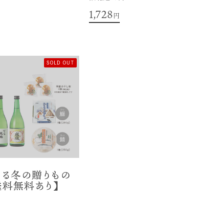
1,728
円
SOLD OUT
べる冬の贈りもの
【送料無料あり】