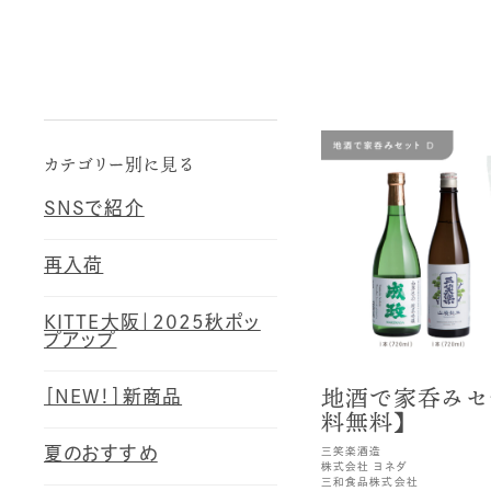
カテゴリー別に見る
SNSで紹介
再入荷
KITTE大阪｜2025秋ポッ
プアップ
地酒で家呑みセッ
［NEW！］新商品
料無料】
夏のおすすめ
三笑楽酒造
株式会社 ヨネダ
三和食品株式会社