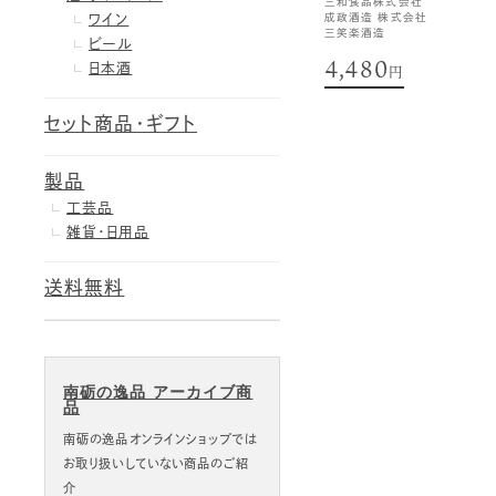
三和食品株式会社
成政酒造 株式会社
ワイン
三笑楽酒造
ビール
4,480
日本酒
円
セット商品・ギフト
製品
工芸品
雑貨・日用品
送料無料
南砺の逸品 アーカイブ商
品
南砺の逸品オンラインショップでは
お取り扱いしていない商品のご紹
介