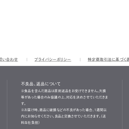
問い合わせ
プライバシーポリシー
特定商取引法に基づく
不良品、返品について
※食品を含んだ商品は原則返品をお受けできません。欠損
等があった場合のみ協議の上、対応を決めさせていただきま
す。
※お届け時、商品に破損などの不良があった場合、1週間以
内にお知らせください。良品と交換させていただきます。（送
料当社負担）