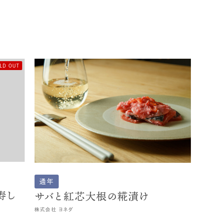
LD OUT
通年
寿し
サバと紅芯大根の糀漬け
株式会社 ヨネダ