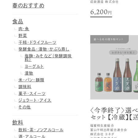
成政酒造 株式会社
春のおすすめ
6,200
円
食品
肉・魚
野菜
干柿・ドライフルーツ
発酵食品・漬物・かぶら寿し
塩麹・みそなど（発酵調味
料）
ヨーグルト
漬物
米・パン・麺類
調味料
菓子・スイーツ
ジェラート・アイス
その他
〈今季終了〉選
セット 【冷蔵】
飲料
福蜜柿生産組合
飲料・茶・ノンアルコール
富山干柿出荷組合連合会
株式会社 ヨネダ
酒・アルコール