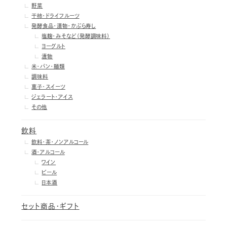
野菜
干柿・ドライフルーツ
発酵食品・漬物・かぶら寿し
塩麹・みそなど（発酵調味料）
ヨーグルト
漬物
米・パン・麺類
調味料
菓子・スイーツ
ジェラート・アイス
その他
飲料
飲料・茶・ノンアルコール
酒・アルコール
ワイン
ビール
日本酒
セット商品・ギフト